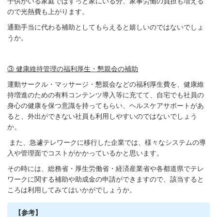
子供がいる家庭ではずっと家にいる分、家事労働の負担も増える
ので光熱費も上がります。
通勤手当に代わる補助としてもらえると嬉しいのではないでしょ
うか。
③ 健康維持管理の福利厚生・懇親会の補助
運動サークル・マッサージ・懇親会などの福利厚生費を、健康維
持増進のための有料コンテンツ導入等に充てて、自宅でも社員の
身心の健康を保つ意識を持ってもらい、ヘルスケアサポートがあ
ると、外出ができない社員も利用しやすいのではないでしょう
か。
また、急遽テレワークに移行した企業では、様々なシステムの導
入や管理面でコストがかかっているかと思います。
その時には、総務省・厚生労働省・経済産業省や各都道県でテレ
ワークに関する補助や助成金の申請ができますので、該当すると
ころは利用してみてはいかがでしょうか。
【参考】