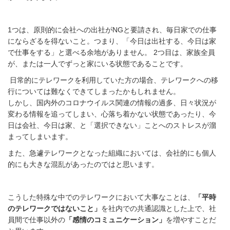
1
つは、原則的に会社への出社が
NG
と要請され、毎日家での仕事
にならざるを得ない
こと。つまり、「今日は出社する、今日は家
で仕事をする」と選べる余地がありません。
2
つ目は、家族全員
が、または一人でずっと家にいる状態であることです。
日常的にテレワークを利用していた方の場合、テレワークへの移
行については難なくできてしまったかもしれません。
しかし、国内外のコロナウイルス関連の情報の過多、日々状況が
変わる情報を追ってしまい、心落ち着かない状態であったり、今
日は会社、今日は家、と「選択できない」ことへのストレスが溜
まってしまいます。
また、急遽テレワークとなった組織においては、会社的にも個人
的にも大きな混乱があったのではと思います。
こうした特殊な中でのテレワークにおいて大事なことは、
「平時
のテレワークではないこと」
を社内での共通認識とした上で、社
員間で仕事以外の
「感情のコミュニケーション」
を増やすことだ