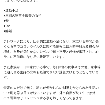
●
運動不足
●
主婦の家事全般等の負担
●
鬱
●DV
●
離婚
テレワークにより、圧倒的に運動不足になり、家にいる時間が長
くなる事でコロナウイルスに関する情報に四六時中触れる機会が
増え、自身が気付かないレベルで日々不安と恐怖が蓄積され、心
身共に不健康になり易い状況下にいます。
また家族が一日中家にいる事で、毎日
3
食の食事やその他、家事等
に追われる主婦の悲鳴も軽視できない課題のひとつとなっていま
す。
特定の人だけで無く、誰もが何かしらの制限をかけられた生活の
中で耐え忍ぶ日々が続いていますが、外出自粛が続く中では外に
出て運動やリフレッシュする事も難しくなってきます。