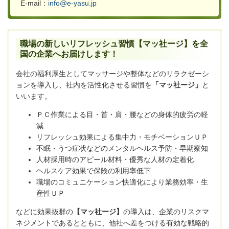
E-mail：
info@e-yasu.jp
職場の新しいリフレッシュ習慣【マッ社ージ】を全
国の企業へお届けします！
会社の福利厚生としてマッサージや整体などのリラクゼーシ
ョンを導入し、社内を活性化させる習慣を
「マッ社ージ」
と
いいます。
ＰＣ作業による目・首・肩・腰などの身体的疲労の軽
減
リフレッシュ効果による集中力・モチベーションＵＰ
不眠・うつ症状などのメンタルヘルス予防・早期察知
人材採用時のアピール材料・優秀な人材の定着化
ヘルスケア効果で保険の利用率低下
職場のコミュニケーション快適化により業務効率・生
産性ＵＰ
などに効果抜群の
【マッ社ージ】
の導入は、企業のリスクマ
ネジメントであるとともに、他社へ差をつける有効な戦略的