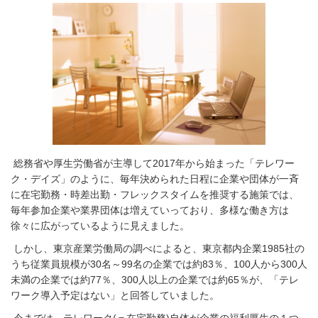
総務省や厚生労働省が主導して
2017
年から始まった「テレワー
ク・デイズ」のように、毎年決められた日程に企業や団体が一斉
に在宅勤務・時差出勤・フレックスタイムを推奨する施策では、
毎年参加企業や業界団体は増えていっており、多様な働き方は
徐々に広がっているように見えました。
しかし、東京産業労働局の調べによると、東京都内企業
1985
社の
うち従業員規模が
30
名～
99
名の企業では約
83
％、
100
人から
300
人
未満の企業では約
77
％、
300
人以上の企業では約
65
％が、「テレ
ワーク導入予定はない」と回答していました。
今までは、テレワーク
(
＝在宅勤務
)
自体が企業の福利厚生の１つ