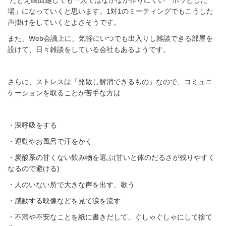
たとえ画面越しでも
一人ではなかなか作りにくい「ホッとした
場」になっていくと思います。
1
対
1
のミーティングでもこうした
声掛けをしていくとよさそうです。
また、
Web
会議上に、気軽にいつでも出入りし雑談できる部屋を
設けて、日々雑談をしている会社もあるようです。
さらに、ストレスは「発散し解消できるもの」なので、コミュニ
ケーションを取ることが苦手な方は
・深呼吸をする
・運動やお風呂で汗をかく
・炭酸系の甘くない飲み物を選ぶ
(
甘いと体のだるさが残りやすく
なるので避ける
)
・人のいない所で大きな声を出す、歌う
・感動する映像などを見て涙を流す
・不満や不安なことを紙に書きだして、ぐしゃぐしゃにして捨て