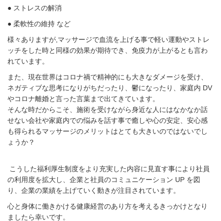
● ストレスの解消
● 柔軟性の維持 など
様々ありますが,
マッサージで血流を上げる事で軽い運動やストレ
ッチをした時と同様の効果が期待でき、免疫力が上がるとも言わ
れています。
また、
現在世界はコロナ禍で精神的にも大きなダメージを受け、
ネガティブな思考になりがちだったり、鬱になったり、家庭内 DV
やコロナ離婚と言った言葉まで出てきています。
そんな時だからこそ、施術を受けながら身近な人にはなかなか話
せない会社や家庭内での悩みを話す事で癒しや心の安定、安心感
も得られるマッサージのメリットはとても大きいのではないでし
ょうか？
こうした福利厚生制度をより充実した内容に見直す事により社員
の利用度を拡大し、企業と社員のコミュニケーション UP を図
り、企業の業績を上げていく動きが注目されています。
心と身体に働きかける健康経営のあり方を考えるきっかけとなり
ましたら幸いです。