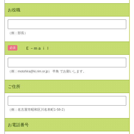
お役職
（例：部長）
Ｅ－mａｉｌ
必須
（例：motohira@ki.rim.or.jp） 半角 でお願いします。
ご住所
（例：名古屋市昭和区川名本町1-58-2）
お電話番号