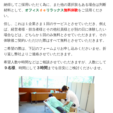
納得してご採用いただく為に、また他の選択肢もある場合は判断
材料として、
オフィス
ｄｅ
リラックス
無料体験
をご活用くださ
い。
但し、これは１企業さま１回のサービスとさせていただき、例え
ば、経営者様・担当者様とその他社員様とが別の日に体験したい
場合などは、どちらか１回のみ無料とさせていただきます。
その
体験後ご契約いただけた際はすべて無料とさせていただきます。
ご希望の際は、下記のフォームよりお申し込みくださいませ。
折
り返し弊社よりご連絡させていただきます。
希望人数や時間などはご相談させていただきますが、
人数にして
９名様
３時間
、時間にして
までを
目安にご検討くださいませ。