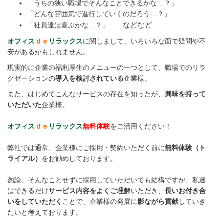
「うちの狭い職場でそんなことできるかな…？」
「どんな雰囲気で進行していくのだろう…？」
などなど
「社員達は喜ぶかな…？」
オフィス
ｄｅ
リラックス
に関しまして、いろいろな面で疑問や不
安があるかもしれません。
現実的に企業の福利厚生のメニューの一つとして、職場でのリラ
クゼーションの
導入を検討されている
企業様。
また、はじめてこんなサービスの存在を知ったが、
興味を持って
いただいた
企業様。
オフィス
ｄｅ
リラックス
無料体験
をご活用ください！
弊社では通常、企業様にご採用・契約いただく前に
無料体験（ト
ライアル）
をお勧めしております。
勿論、そんなことせずに採用していただいても結構ですが、私達
はできるだけ
サービス内容をよくご理解
いただき、
長いお付き合
いをしていただく
ことで、企業様の発展に
影ながら貢献
していき
たいと考えております。