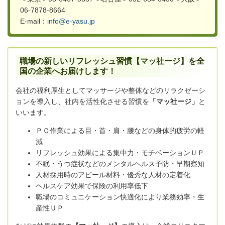
06-7878-8664
E-mail：
info@e-yasu.jp
職場の新しいリフレッシュ習慣【マッ社ージ】を全
国の企業へお届けします！
会社の福利厚生としてマッサージや整体などのリラクゼーシ
ョンを導入し、社内を活性化させる習慣を
「マッ社ージ」
と
いいます。
ＰＣ作業による目・首・肩・腰などの身体的疲労の軽
減
リフレッシュ効果による集中力・モチベーションＵＰ
不眠・うつ症状などのメンタルヘルス予防・早期察知
人材採用時のアピール材料・優秀な人材の定着化
ヘルスケア効果で保険の利用率低下
職場のコミュニケーション快適化により業務効率・生
産性ＵＰ