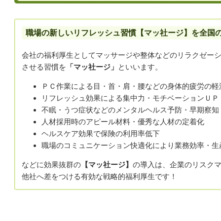
職場の新しいリフレッシュ習慣【マッ社ージ】を全国
会社の福利厚生としてマッサージや整体などのリラクゼー
させる習慣を
「マッ社ージ」
といいます。
ＰＣ作業による目・首・肩・腰などの身体的疲労の軽
リフレッシュ効果による集中力・モチベーションＵＰ
不眠・うつ症状などのメンタルヘルス予防・早期察知
人材採用時のアピール材料・優秀な人材の定着化
ヘルスケア効果で保険の利用率低下
職場のコミュニケーション快適化により業務効率・生
などに効果抜群の
【マッ社ージ】
の導入は、企業のリスク
他社へ差をつける有効な戦略的福利厚生です！