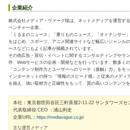
企業紹介
株式会社メディア・ヴァーグ様は、ネットメディアを運営す
ベンチャー企業。
「くるまのニュース」「乗りものニュース」「オトナンサー
をはじめ、スポーツ、アニメ関連サイトなど幅広いジャンル
ースなどにもよく記事が掲載されています。
その他広告・宣伝・イベントに関するコンサルティングやラ
作、
Web
サービスの企画・開発などを行っています。
数多く
「コンテンツ制作力とユーザーへのリーチ（接触）力」をモ
インターネットの持つ 「情報のスピード感」と従来のメディ
を揃え、強い取材力と正確性をもって、質の高いコンテンツ
本社：東京都世田谷区三軒茶屋
2-11-22
サンタワーズセ
代表取締役 CEO ：浦山利史
企業URL：
https://mediavague.co.jp/
主な運営メディア