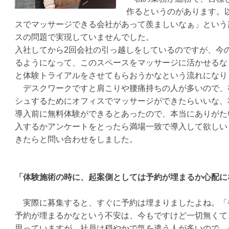
作るというのがあります。
スでマッサージできる会社があって羨ましいなぁ」という
スの問題で実現していませんでした。
入社してから
2
回会社の引っ越しをしているのですが、今
るようになって、このスペースをマッサージに活かせるな
と体験トライアルをさせてもらおうかなという流れになり
デスクワークですと肩こりや腰痛持ちの人が多いので、
シュするためにオフィスでマッサージができたらいいな、
導入前に無料体験ができるとあったので、本当にありがた
入するかアンケートをとったら満場一致で導入して欲しい
きたらと問い合わせをしました。
「体験施術の時に、起案側としては予約が埋まるか心配に
実際に募集すると、すぐに予約は埋まりましたよね。「
予約が埋まるかなという不安は、今もですけど一切無くて
思っていますが、社員は穏やかで気を遣う人が多いので、