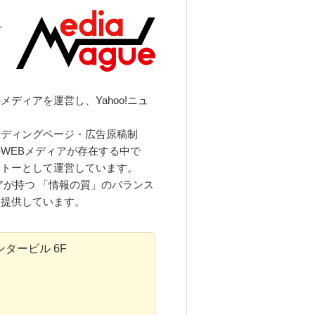
る
」
のメディアを運営し、
Yahoo!
ニュ
ンディングページ・広告原稿制
の
WEB
メディアが存在する中で
ットーとして運営しています。
アが持つ 「情報の質」のバランス
を提供しています。
ンタービル
6F