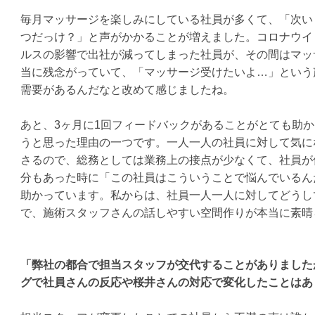
毎月マッサージを楽しみにしている社員が多くて、「次い
つだっけ？」と声がかかることが増えました。
コロナウイ
ルスの影響で出社が減ってしまった社員が、その間はマッ
当に残念がっていて、「マッサージ受けたいよ…」という
需要があるんだなと改めて感じましたね。
あと、
3
ヶ月に
1
回フィードバックがあることがとても助か
うと思った理由の一つです。
一人一人の社員に対して気に
さるので、総務としては業務上の接点が少なくて、社員が
分もあった時に「この社員はこういうことで悩んでいるん
助かっています。私からは、社員一人一人に対してどうし
で、施術スタッフさんの話しやすい空間作りが本当に素晴
「弊社の都合で担当スタッフが交代することがありました
グで社員さんの反応や桜井さんの対応で変化したことはあ