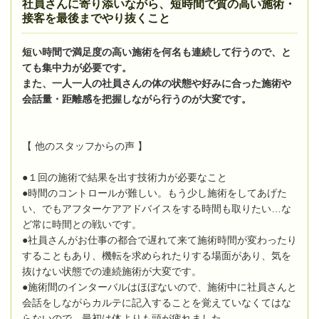
社員さんに寄り添いながら、短時間で質の高い施術・
接客を最後までやり抜くこと
短い時間で満足度の高い施術を何名も連続して行うので、と
ても集中力が必要です。
また、一人一人の社員さんの体の状態や好みに合った施術や
会話量・距離感を把握しながら行うのが大変です。
【 他のスタッフからの声 】
●１回の施術で結果を出す技術力が必要なこと
●時間のコントロールが難しい。もう少し施術をしてあげた
い、でもアフターケアアドバイスをする時間も取りたい…な
ど常に時間との戦いです。
●社員さんがお仕事の都合で遅れて来て施術時間が変わったり
することもあり、機転を求められたりする場面があり、気を
抜けない状態での連続施術が大変です。
●施術間のインターバルはほぼないので、施術中に社員さんと
会話をしながらカルテに記入することを覚えていなくてはな
らないので、最初は体よりも頭が疲れました。